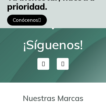
prioridad.
Conócenos
¡Síguenos!
Fa
in
Nuestras Marcas