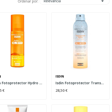

Relevancia
Ordenar por:
N
ISDIN
Isdin Fotoprotector Hydro Oil SPF30 200ml
Isdin Fotoprotector Transparent Spray Wet Skin...
5 €
28,50 €