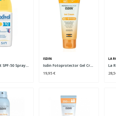
ISDIN
LA R
Ladival Sport SPF-50 Spray Transparente 150ml
Isdin Fotoprotector Gel Crema SPF50+ 100ml
19,95 €
28,5