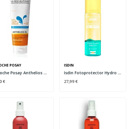
OCHE POSAY
ISDIN
La Roche Posay Anthelios Gel Wet Skin SPF50+ 250ml
Isdin Fotoprotector Hydro Lotion SPF50 200ml
0 €
27,99 €