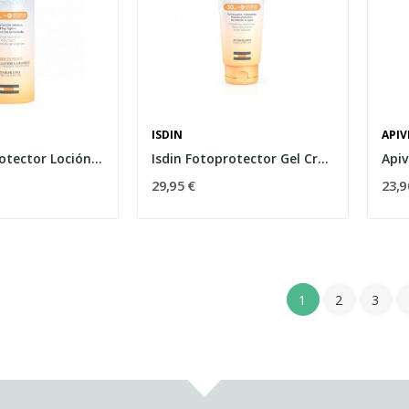
ISDIN
APIV
Isdin Fotoprotector Loción Spray SPF50 250ml
Isdin Fotoprotector Gel Crema SPF-30 250ml
29,95 €
23,9
1
2
3