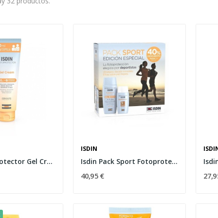
y 32 productos.
ISDIN
ISDI
Isdin Fotoprotector Gel Cream SPF-50+ 250ml
Isdin Pack Sport Fotoprotector Fusion Water...
40,95 €
27,9
k