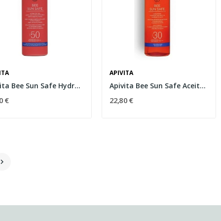
ITA
APIVITA
Apivita Bee Sun Safe Hydra Melting Spray...
Apivita Bee Sun Safe Aceite Corporal Spf30 200ml
0 €
22,80 €
