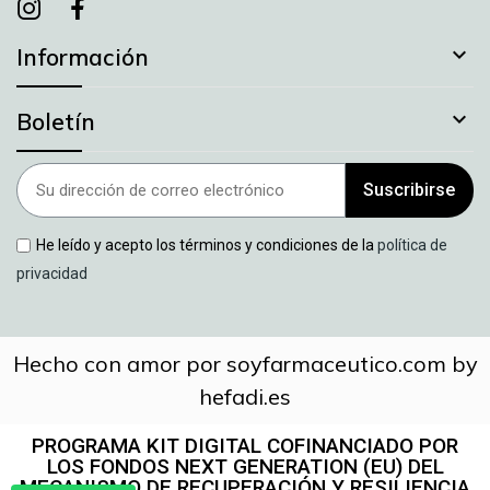
Instagram
instagram
facebook

Información

Boletín
Suscribirse
He leído y acepto los términos y condiciones de la
política de
privacidad
Hecho con amor por soyfarmaceutico.com by
hefadi.es
PROGRAMA KIT DIGITAL COFINANCIADO POR
LOS FONDOS NEXT GENERATION (EU) DEL
MECANISMO DE RECUPERACIÓN Y RESILIENCIA