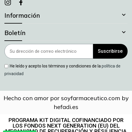
Instagram
instagram
facebook

Información

Boletín
Suscribirse
He leído y acepto los términos y condiciones de la
política de
privacidad
Hecho con amor por soyfarmaceutico.com by
hefadi.es
PROGRAMA KIT DIGITAL COFINANCIADO POR
LOS FONDOS NEXT GENERATION (EU) DEL
MECANISMO DE RECUPERACIÓN Y RESILIENCIA