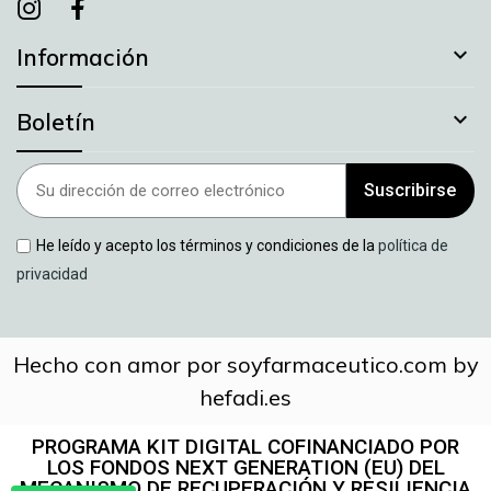
Instagram
instagram
facebook

Información

Boletín
Suscribirse
He leído y acepto los términos y condiciones de la
política de
privacidad
Hecho con amor por soyfarmaceutico.com by
hefadi.es
PROGRAMA KIT DIGITAL COFINANCIADO POR
LOS FONDOS NEXT GENERATION (EU) DEL
MECANISMO DE RECUPERACIÓN Y RESILIENCIA