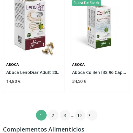
Fuera De Stock
ABOCA
ABOCA
Aboca LenoDiar Adult 20 Cápsulas
Aboca Colilen IBS 96 Cápsulas
14,80 €
34,50 €
1
2
3
…
12

Complementos Alimenticios