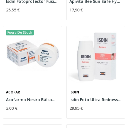
Isdin Fotoprotector Fusion Water Color Bronze...
Apivita Bee Sun Safe Hydra Fresh Gel Crema...
25,55 €
17,90 €
Fuera De Stock
ACOFAR
ISDIN
Acofarma Nesira Bálsamo Reparador Nariz y...
Isdin Foto Ultra Redness SPF-50 50ml
3,00 €
29,95 €