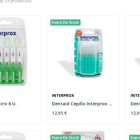
y 23 productos.
Fuera De Stock
INTERPROX
INT
cro 6 U.
Dentaid Cepillo Interprox Micro 18uds
12,95 €
12,9
Fuera De Stock
Fuer