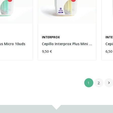
INTERPROX
INT
us Micro 10uds
Cepillo Interprox Plus Mini 10 Uds
9,50 €
6,50
1
2
