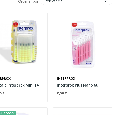

Relevancia
Ordenar por:
ERPROX
INTERPROX
Dentaid Interprox Mini 14uds
Interprox Plus Nano 6u
5 €
6,50 €
a De Stock